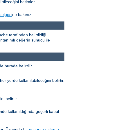
rtileceğini betimler.
belgesi
ne bakınız.
he tarafından belirtildiği
n öntanımlı değerin sunucu ile
 burada belirtilir.
her yerde kullanılabileceğini belirtir.
i belirtir.
nde kullanıldığında geçerli kabul
r. Üzerinde bir
geçersizleştirme