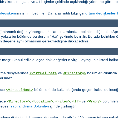
bir / konulmuş asıl ve alt biçimler şeklinde açıklandığı yönteme göre beli
değişkeni
nin ismini betimler. Daha ayrıntılı bilgi için
ortam değişkenleri 
öntanımlı değer, yönergede kullanıcı tarafından belirtilmediği halde Apac
er yoksa bu bölümde bu durum “
Yok
” şeklinde belirtilir. Burada belirtile
an değerle aynı olmasının gerekmediğine dikkat ediniz.
ru kabul edildiği aşağıdaki değerlerin virgül ayraçlı bir listesi halinde
ırma dosyalarında
ve
bölümleri
dışında
<VirtualHost>
<Directory>
erilmez.
dece
bölümlerinde kullanıldığında geçerli kabul edileceğin
<VirtualHost>
dece
,
,
,
ve
bölümleri
<Directory>
<Location>
<Files>
<If>
<Proxy>
rçevesi
Yapılandırma Bölümleri
içinde çizilmiştir.
adece dizin içi
dosyalarında görüldüğü zaman işleme sokulu
.htaccess