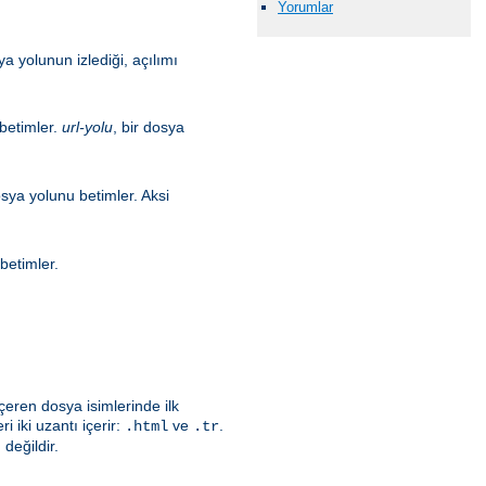
Yorumlar
a yolunun izlediği, açılımı
 betimler.
url-yolu
, bir dosya
osya yolunu betimler. Aksi
betimler.
çeren dosya isimlerinde ilk
i iki uzantı içerir:
ve
.
.html
.tr
değildir.