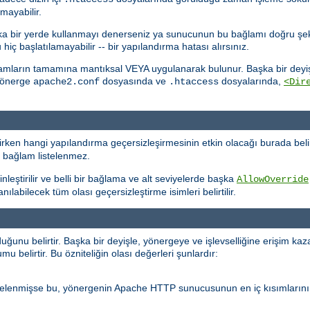
mayabilir.
başka bir yerde kullanmayı denerseniz ya sunucunun bu bağlamı doğru şe
 başlatılamayabilir -- bir yapılandırma hatası alırsınız.
lamların tamamına mantıksal VEYA uygulanarak bulunur. Başka bir deyişl
 yönerge
dosyasında ve
dosyalarında,
apache2.conf
.htaccess
<Dir
ken hangi yapılandırma geçersizleşirmesinin etkin olacağı burada belir
r bağlam listelenmez.
nleştirilir ve belli bir bağlama ve alt seviyelerde başka
AllowOverride
labilecek tüm olası geçersizleştirme isimleri belirtilir.
nu belirtir. Başka bir deyişle, yönergeye ve işlevselliğine erişim kaz
 belirtir. Bu özniteliğin olası değerleri şunlardır:
stelenmişse bu, yönergenin Apache HTTP sunucusunun en iç kısımlarını