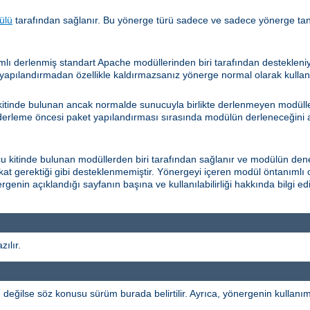
ülü
tarafından sağlanır. Bu yönerge türü sadece ve sadece yönerge ta
lı derlenmiş standart Apache modüllerinden biri tarafından desteklen
apılandırmadan özellikle kaldırmazsanız yönerge normal olarak kullanıla
itinde bulunan ancak normalde sunucuyla birlikte derlenmeyen modüller
 derleme öncesi paket yapılandırması sırasında modülün derleneceğini a
kitinde bulunan modüllerden biri tarafından sağlanır ve modülün dene
fakat gerektiği gibi desteklenmemiştir. Yönergeyi içeren modül öntanımlı 
rgenin açıklandığı sayfanın başına ve kullanılabilirliği hakkında bilgi 
ılır.
ğilse söz konusu sürüm burada belirtilir. Ayrıca, yönergenin kullanımı b