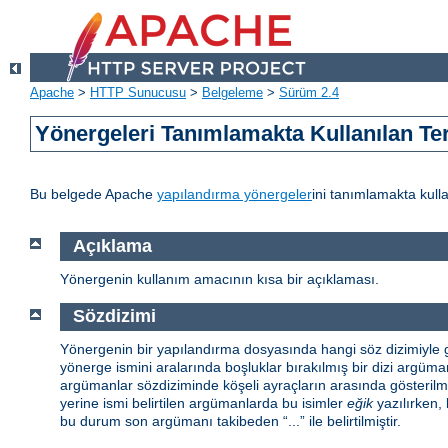
Apache
>
HTTP Sunucusu
>
Belgeleme
>
Sürüm 2.4
Yönergeleri Tanımlamakta Kullanılan Te
Bu belgede Apache
yapılandırma yönergeler
ini tanımlamakta kulla
Açıklama
Yönergenin kullanım amacının kısa bir açıklaması.
Sözdizimi
Yönergenin bir yapılandırma dosyasında hangi söz dizimiyle gö
yönerge ismini aralarında boşluklar bırakılmış bir dizi argüman 
argümanlar sözdiziminde köşeli ayraçların arasında gösterilmiş
yerine ismi belirtilen argümanlarda bu isimler
eğik
yazılırken, 
bu durum son argümanı takibeden “...” ile belirtilmiştir.