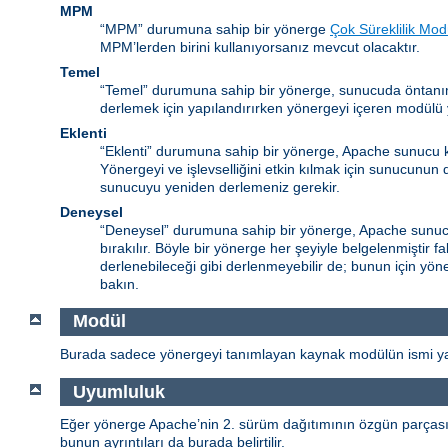
MPM
“MPM” durumuna sahip bir yönerge
Çok Süreklilik Mod
MPM’lerden birini kullanıyorsanız mevcut olacaktır.
Temel
“Temel” durumuna sahip bir yönerge, sunucuda öntanım
derlemek için yapılandırırken yönergeyi içeren modülü y
Eklenti
“Eklenti” durumuna sahip bir yönerge, Apache sunucu k
Yönergeyi ve işlevselliğini etkin kılmak için sunucunun
sunucuyu yeniden derlemeniz gerekir.
Deneysel
“Deneysel” durumuna sahip bir yönerge, Apache sunucu 
bırakılır. Böyle bir yönerge her şeyiyle belgelenmiştir 
derlenebileceği gibi derlenmeyebilir de; bunun için yöne
bakın.
Modül
Burada sadece yönergeyi tanımlayan kaynak modülün ismi yaz
Uyumluluk
Eğer yönerge Apache’nin 2. sürüm dağıtımının özgün parçası de
bunun ayrıntıları da burada belirtilir.