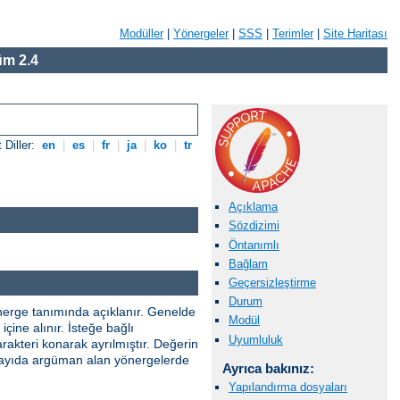
Modüller
|
Yönergeler
|
SSS
|
Terimler
|
Site Haritası
m 2.4
 Diller:
en
|
es
|
fr
|
ja
|
ko
|
tr
Açıklama
Sözdizimi
Öntanımlı
Bağlam
Geçersizleştirme
Durum
önerge tanımında açıklanır. Genelde
Modül
çine alınır. İsteğe bağlı
Uyumluluk
rakteri konarak ayrılmıştır. Değerin
ik sayıda argüman alan yönergelerde
Ayrıca bakınız:
Yapılandırma dosyaları