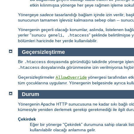
etkin kılınmışsa yönerge her şeye rağmen işleme sokul
Yönergeye
sadece
tasarlandığı bağlam içinde izin verilir; 
sunucunun tamamen işlevsiz kalmasına sebep olan -- sunucu hiç
Yönergenin geçerli olacağı konumlar, aslında, listelenen bağ
yerler "
" şeklinde belirtilmişse
sunucu geneli, .htaccess
bölümleri haricinde her yerde kullanılabilir.
Geçersizleştirme
Bir
dosyasında göründüğü takdirde yönerge işlenir
.htaccess
dosyalarında görünmesine izin verilmiyorsa hiçbi
.htaccess
Geçersizleştirmeler
yönergesi tarafından etki
AllowOverride
tüm çocuklarına uygulanır. Yönergenin belgesinde ayrıca kullanı
Durum
Yönergenin Apache HTTP sunucusuna ne kadar sıkı bağlı olduğu
kümesiyle yeniden derlemek gerekip gerekmediği ile ilgili durumu
Çekirdek
Eğer bir yönerge “Çekirdek” durumuna sahip olarak li
kullanılabilir olacağı anlamına gelir.