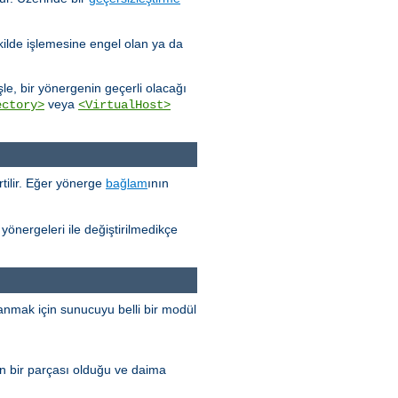
kilde işlemesine engel olan ya da
e, bir yönergenin geçerli olacağı
veya
ectory>
<VirtualHost>
tilir. Eğer yönerge
bağlam
ının
yönergeleri ile değiştirilmedikçe
anmak için sunucuyu belli bir modül
n bir parçası olduğu ve daima