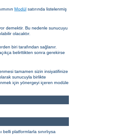
nımının
Modül
satırında listelenmiş
iyor demektir. Bu nedenle sunucuyu
bilir olacaktır.
den biri tarafından sağlanır.
çıkça belirttikten sonra gerekirse
nmesi tamamen sizin insiyatifinize
olarak sunucuyla birlikte
edinmek için yönergeyi içeren modüle
elli platformlarla sınırlıysa