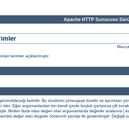
Apache HTTP Sunucusu Sürü
rimler
Mevcut
nılan terimler açıklanmıştır.
rünebileceği belirtilir. Bu sözdizimi yönergeye özeldir ve ayrıntıları y
izler. Eğer argümanlardan biri kendi içinde boşluk içeriyorsa çift tırnak i
tir. Birden fazla olası değeri olan argümanlarda değerler aralarına | ka
kendisi değer olan dizgeler öntanımlı yazıtipi ile gösterilmiştir. Değiş