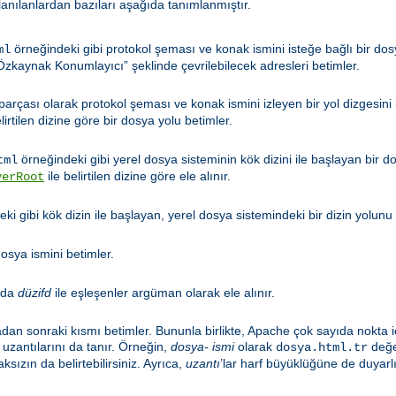
llanılanlardan bazıları aşağıda tanımlanmıştır.
örneğindeki gibi protokol şeması ve konak ismini isteğe bağlı bir dosy
ml
zkaynak Konumlayıcı” şeklinde çevrilebilecek adresleri betimler.
 parçası olarak protokol şeması ve konak ismini izleyen bir yol dizgesini
lirtilen dizine göre bir dosya yolu betimler.
örneğindeki gibi yerel dosya sisteminin kök dizini ile başlayan bir d
tml
ile belirtilen dizine göre ele alınır.
verRoot
ki gibi kök dizin ile başlayan, yerel dosya sistemindeki bir dizin yolunu 
osya ismini betimler.
nda
düzifd
ile eşleşenler argüman olarak ele alınır.
adan sonraki kısmı betimler. Bununla birlikte, Apache çok sayıda nokta i
uzantılarını da tanır. Örneğin,
dosya- ismi
olarak
değer
dosya.html.tr
ksızın da belirtebilirsiniz. Ayrıca,
uzantı
’lar harf büyüklüğüne de duyarlı 