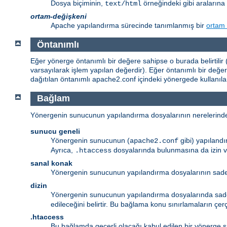
Dosya biçiminin,
örneğindeki gibi aralarına 
text/html
ortam-değişkeni
Apache yapılandırma sürecinde tanımlanmış bir
ortam 
Öntanımlı
Eğer yönerge öntanımlı bir değere sahipse o burada belirtilir (
varsayılarak işlem yapılan değerdir). Eğer öntanımlı bir değ
dağıtılan öntanımlı apache2.conf içindeki yönergede kullanıl
Bağlam
Yönergenin sunucunun yapılandırma dosyalarının nerelerinde meş
sunucu geneli
Yönergenin sunucunun (
gibi) yapıland
apache2.conf
Ayrıca,
dosyalarında bulunmasına da izin v
.htaccess
sanal konak
Yönergenin sunucunun yapılandırma dosyalarının sa
dizin
Yönergenin sunucunun yapılandırma dosyalarında sa
edileceğini belirtir. Bu bağlama konu sınırlamaların çe
.htaccess
Bu bağlamda geçerli olacağı kabul edilen bir yönerge s