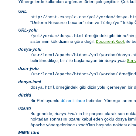
Yönergelerde kullanılan argüman türleri çok çeşitlidir. Çok ku
URL
http://host.example.com/yol/yordam/dosya.ht
“Uniform Resource Locator” olan ve Türkçe’ye “Tektip Ö
URL-yolu
örneğindeki gibi bir
url
’nin
/yol/yordam/dosya.html
sisteminin kök dizinine göre değil,
ile be
DocumentRoot
dosya-yolu
/usr/local/apache/htdocs/yol/yordam/dosya.h
belirtilmedikçe, bir / ile başlamayan bir
dosya-yolu
Ser
dizin-yolu
örneğinde
/usr/local/apache/htdocs/yol/yordam/
dosya-ismi
örneğindeki gibi dizin yolu içermeyen bir d
dosya.html
düzifd
Bir Perl uyumlu
düzenli ifade
betimler. Yönerge tanımı
uzantı
Bu genelde,
dosya-ismi
’nin bir parçası olarak son nokt
noktadan sonrasını
uzantı
kabul eden çoklu dosya ismi 
Apache yönergelerinde
uzantı
’ları başında noktası olma
MIME-türü