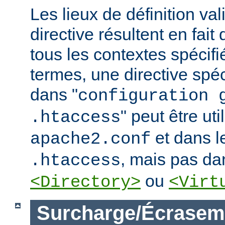
Les lieux de définition va
directive résultent en fai
tous les contextes spécifi
termes, une directive spé
dans "
configuration 
" peut être uti
.htaccess
et dans le
apache2.conf
, mais pas da
.htaccess
ou
<Directory>
<Virt
Surcharge/Écrasem