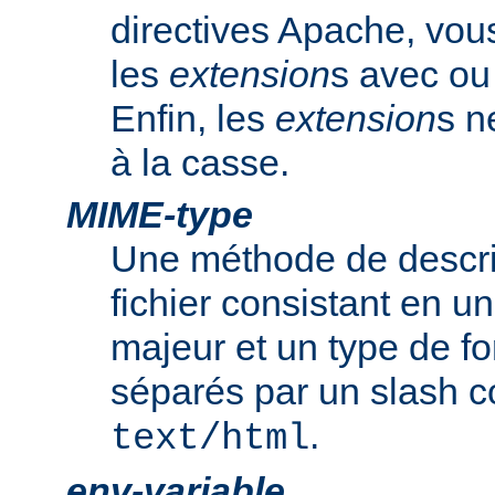
directives Apache, vou
les
extension
s avec ou 
Enfin, les
extension
s n
à la casse.
MIME-type
Une méthode de descrip
fichier consistant en u
majeur et un type de f
séparés par un slash
.
text/html
env-variable