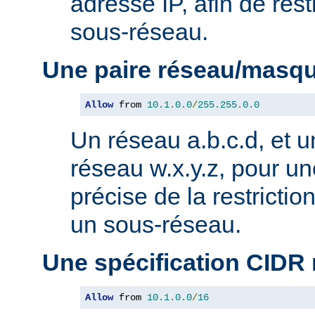
adresse IP, afin de rest
sous-réseau.
Une paire réseau/masq
Allow
 from 
10.1
.
0.0
/
255.255
.
0.0
Un réseau a.b.c.d, et 
réseau w.x.y.z, pour un
précise de la restricti
un sous-réseau.
Une spécification CIDR
Allow
 from 
10.1
.
0.0
/
16