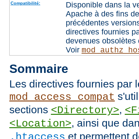
Disponible dans la v
Compatibilité:
Apache à des fins de
précédentes versions
directives fournies p
devenues obsolètes d
Voir
mod_authz_ho
Sommaire
Les directives fournies par
s'uti
mod_access_compat
sections
,
<Directory>
<F
, ainsi que dan
<Location>
et permettent de
.htaccess