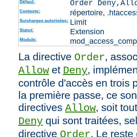
Order Deny,All
Défaut:
répertoire, .htacces
Contexte:
Limit
Surcharges autorisées:
Extension
Statut:
mod_access_comp
Module:
La directive
, assoc
Order
et
, impléme
Allow
Deny
contrôle d'accès en trois
la première passe, ce sont
directives
, soit tou
Allow
qui sont traitées, sel
Deny
directive
. Le reste
Order