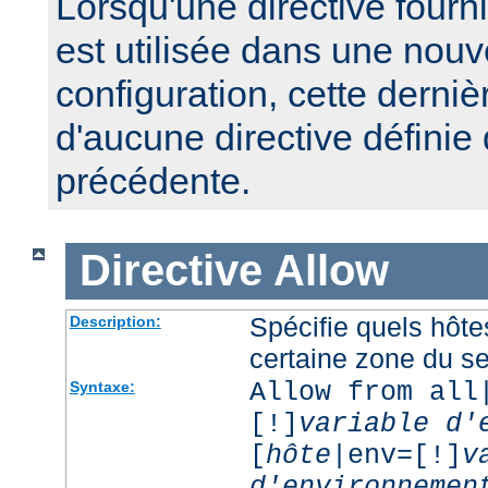
Lorsqu'une directive fourn
est utilisée dans une nouv
configuration, cette derniè
d'aucune directive définie
précédente.
Directive
Allow
Spécifie quels hôt
Description:
certaine zone du s
Allow from all
Syntaxe:
[!]
variable d'
[
hôte
|env=[!]
v
d'environnemen