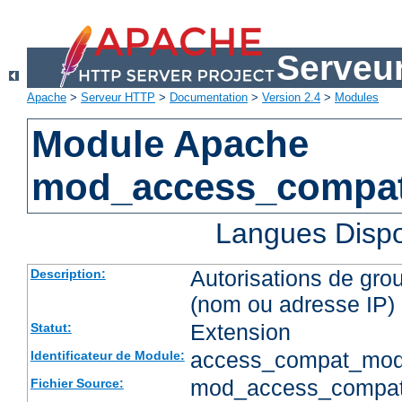
Serveu
Apache
>
Serveur HTTP
>
Documentation
>
Version 2.4
>
Modules
Module Apache
mod_access_compa
Langues Dispo
Autorisations de gro
Description:
(nom ou adresse IP)
Extension
Statut:
access_compat_mod
Identificateur de Module:
mod_access_compat
Fichier Source: