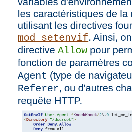
variables d'environnemen
les caractéristiques de la 
utilisant les directives fo
. Ainsi, on
mod_setenvif
directive
pour perm
Allow
fonction de paramètres 
(type de navigateur
Agent
, ou d'autres ch
Referer
requête HTTP.
SetEnvIf
User-Agent
^
KnockKnock
/
2
\.
0
<
Directory
"/docroot"
>
Order
Deny
,
Allow
Deny
 from all
