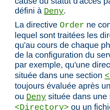
cause du statut d'accès pa
défini à
.
Deny
La directive
ne con
Order
lequel sont traitées les di
qu'au cours de chaque ph
de la configuration du ser
par exemple, qu'une dire
située dans une section
<
toujours évaluée après un
ou
située dans une 
Deny
ou un fich
<Directory>