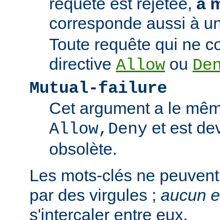
requête est rejetée,
à 
corresponde aussi à un
Toute requête qui ne 
directive
ou
Allow
De
Mutual-failure
Cet argument a le mêm
et est de
Allow,Deny
obsolète.
Les mots-clés ne peuvent
par des virgules ;
aucun 
s'intercaler entre eux.