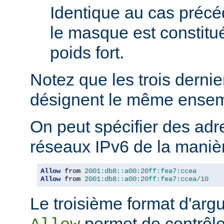
Identique au cas précé
le masque est constitu
poids fort.
Notez que les trois derni
désignent le même ensem
On peut spécifier des adr
réseaux IPv6 de la manièr
Allow
 from 
2001:db8::a00:20ff:fea7:ccea
Allow
 from 
2001:db8::a00:20ff:fea7:ccea
/
10
Le troisième format d'argu
permet de contrôle