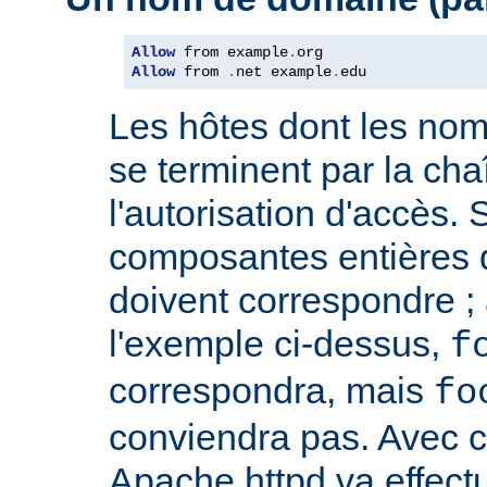
Allow
 from example
.
Allow
 from 
.
net example
.
edu
Les hôtes dont les no
se terminent par la cha
l'autorisation d'accès. 
composantes entières 
doivent correspondre ; 
l'exemple ci-dessus,
f
correspondra, mais
fo
conviendra pas. Avec ce
Apache httpd va effect