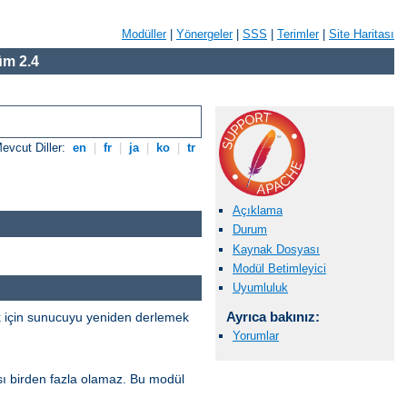
Modüller
|
Yönergeler
|
SSS
|
Terimler
|
Site Haritası
m 2.4
evcut Diller:
en
|
fr
|
ja
|
ko
|
tr
Açıklama
Durum
Kaynak Dosyası
Modül Betimleyici
Uyumluluk
Ayrıca bakınız:
k için sunucuyu yeniden derlemek
Yorumlar
sı birden fazla olamaz. Bu modül