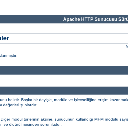
Apache HTTP Sunucusu Sürü
mler
M
klanmıştır.
 belirtir. Başka bir deyişle, modüle ve işlevselliğine erişim kazanma
sı değerleri şunlardır:
. Diğer modül türlerinin aksine, sunucunun kullandığı MPM modülü sayı
an ve öldürülmesinden sorumludur.