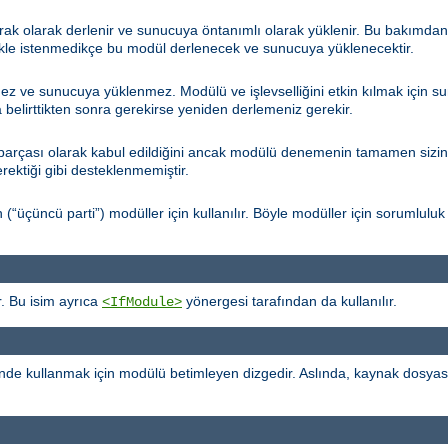
arak olarak derlenir ve sunucuya öntanımlı olarak yüklenir. Bu bakımda
kle istenmedikçe bu modül derlenecek ve sunucuya yüklenecektir.
ez ve sunucuya yüklenmez. Modülü ve işlevselliğini etkin kılmak için 
belirttikten sonra gerekirse yeniden derlemeniz gerekir.
çası olarak kabul edildiğini ancak modülü denemenin tamamen sizin ins
erektiği gibi desteklenmemiştir.
çüncü parti”) modüller için kullanılır. Böyle modüller için sorumluluk 
. Bu isim ayrıca
yönergesi tarafından da kullanılır.
<IfModule>
de kullanmak için modülü betimleyen dizgedir. Aslında, kaynak dosya