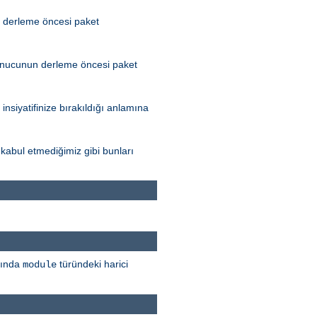
n derleme öncesi paket
sunucunun derleme öncesi paket
iyatifinize bırakıldığı anlamına
kabul etmediğimiz gibi bunları
sında
türündeki harici
module