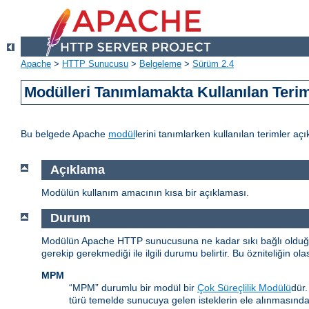
Apache
>
HTTP Sunucusu
>
Belgeleme
>
Sürüm 2.4
Modülleri Tanımlamakta Kullanılan Teri
Bu belgede Apache
modül
lerini tanımlarken kullanılan terimler açı
Açıklama
Modülün kullanım amacının kısa bir açıklaması.
Durum
Modülün Apache HTTP sunucusuna ne kadar sıkı bağlı olduğunu
gerekip gerekmediği ile ilgili durumu belirtir. Bu özniteliğin ola
MPM
“MPM” durumlu bir modül bir
Çok Süreçlilik Modülü
dür
türü temelde sunucuya gelen isteklerin ele alınmasınd