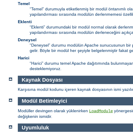
Temel
“Temel” durumuyla etiketlenmiş bir modül öntanımlı ol
yapılandırması sırasında modülün derlenmemesi özelli
Eklenti
“Eklenti” durumundaki bir modül normal olarak derlenm
yapılandırması sırasında modülün derleneceğini açıkça 
Deneysel
“Deneysel” durumu modülün Apache sunucusunun bir par
gelir. Böyle bir modül her şeyiyle belgelenmiştir fakat g
Harici
“Harici” durumu temel Apache dağıtımında bulunmayan (“ü
desteklemiyoruz.
Kaynak Dosyası
Karşısına modül kodunu içeren kaynak dosyasının ismi yazılır
Modül Betimleyici
Modüller devingen olarak yüklenirken
yönergesin
LoadModule
değişkenin ismidir.
Uyumluluk