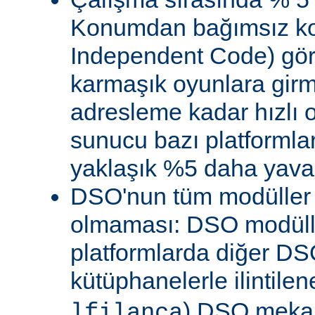
Konumdan bağımsız kod
Independent Code) göre
karmaşık oyunlara gir
adresleme kadar hızlı
sunucu bazı platformla
yaklaşık %5 daha yavaş 
DSO'nun tüm modüller 
olmaması: DSO modülle
platformlarda diğer DS
kütüphanelerle ilintile
) DSO meka
lfilanca