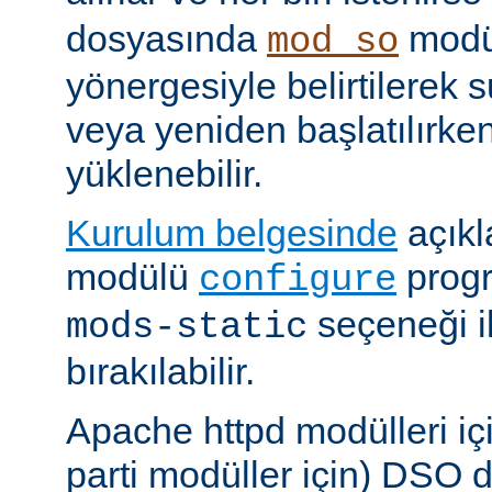
dosyasında
modü
mod_so
yönergesiyle belirtilerek 
veya yeniden başlatılırk
yüklenebilir.
Kurulum belgesinde
açıkl
modülü
prog
configure
seçeneği i
mods-static
bırakılabilir.
Apache httpd modülleri içi
parti modüller için) DSO d