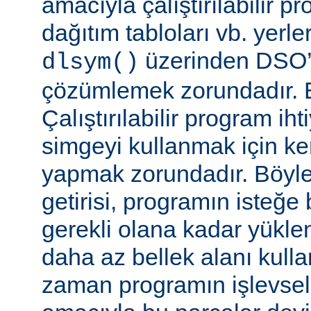
amacıyla çalıştırılabilir 
dağıtım tabloları vb. yerl
üzerinden DSO’d
dlsym()
çözümlemek zorundadır. B
Çalıştırılabilir program i
simgeyi kullanmak için k
yapmak zorundadır. Böyl
getirisi, programın isteğe 
gerekli olana kadar yükl
daha az bellek alanı kullan
zaman programın işlevsell