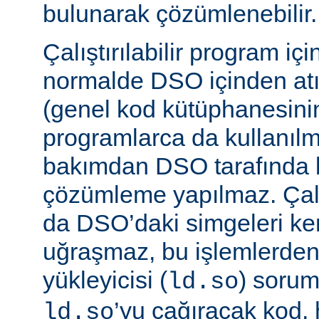
bulunarak çözümlenebilir.
Çalıştırılabilir program iç
normalde DSO içinden atı
(genel kod kütüphanesini
programlarca da kullanılm
bakımdan DSO tarafında b
çözümleme yapılmaz. Çalış
da DSO’daki simgeleri k
uğraşmaz, bu işlemlerde
yükleyicisi (
) sorum
ld.so
’yu çağıracak kod, he
ld.so