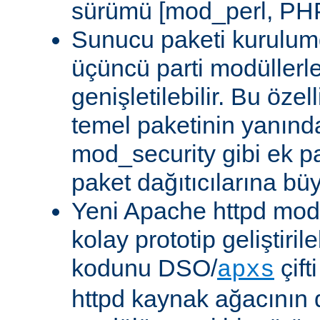
sürümü [mod_perl, PHP
Sunucu paketi kurulum
üçüncü parti modüllerl
genişletilebilir. Bu özel
temel paketinin yanın
mod_security gibi ek pa
paket dağıtıcılarına bü
Yeni Apache httpd modü
kolay prototip geliştiri
kodunu DSO/
çift
apxs
httpd kaynak ağacının 