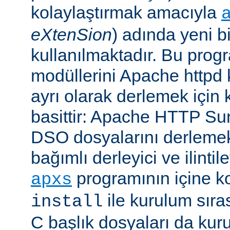
kolaylaştırmak amacıyla
eXtenSion
) adında yeni b
kullanılmaktadır. Bu pro
modüllerini Apache httpd
ayrı olarak derlemek için ku
basittir: Apache HTTP Su
DSO dosyalarını derlemek
bağımlı derleyici ve ilintil
programının içine k
apxs
ile kurulum sır
install
C başlık dosyaları da kur