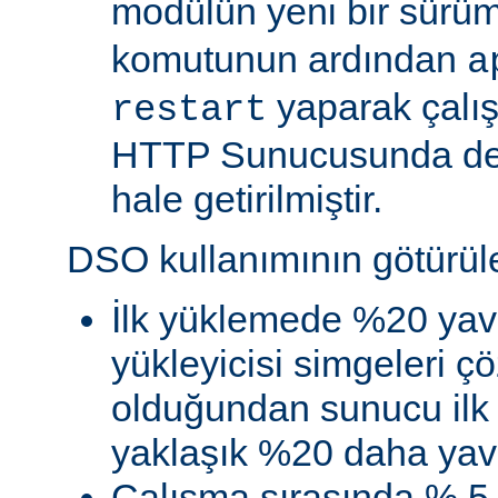
modülün yeni bir sürü
komutunun ardından
a
yaparak çalı
restart
HTTP Sunucusunda de
hale getirilmiştir.
DSO kullanımının götürüler
İlk yüklemede %20 yav
yükleyicisi simgeleri
olduğundan sunucu ilk 
yaklaşık %20 daha yava
Çalışma sırasında % 5