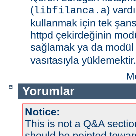
(
) vard
libfilanca.a
kullanmak için tek şan
httpd çekirdeğinin modü
sağlamak ya da modü
vasıtasıyla yüklemektir.
Me
Yorumlar
Notice:
This is not a Q&A sect
should be pointed towar