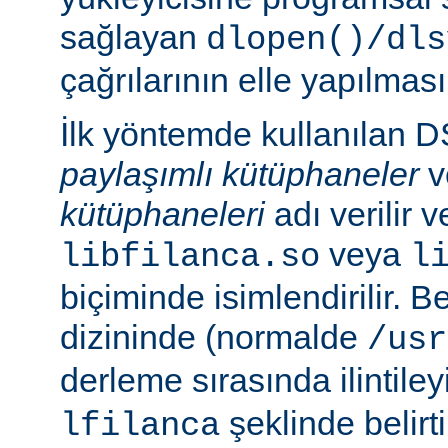
sağlayan
dlopen()/dls
çağrılarının elle yapılması
İlk yöntemde kullanılan 
paylaşımlı kütüphaneler
v
kütüphaneleri
adı verilir 
veya
libfilanca.so
l
biçiminde isimlendirilir. Be
dizininde (normalde
/usr
derleme sırasında ilintil
şeklinde belirtil
lfilanca