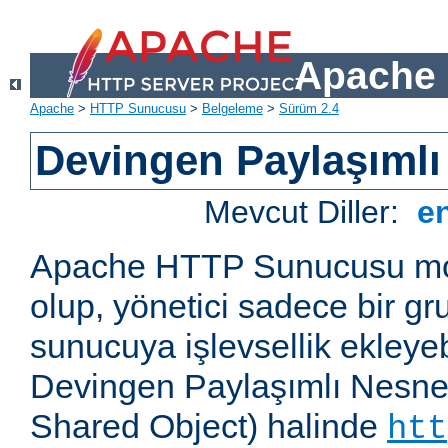
Apache 
Apache
>
HTTP Sunucusu
>
Belgeleme
>
Sürüm 2.4
Devingen Paylaşımlı
Mevcut Diller:
e
Apache HTTP Sunucusu mod
olup, yönetici sadece bir g
sunucuya işlevsellik ekleyebi
Devingen Paylaşımlı Nesne
Shared Object) halinde
htt