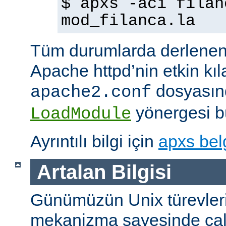
$ apxs -aci filan
mod_filanca.la
Tüm durumlarda derlenen
Apache httpd’nin etkin kıl
dosyasınd
apache2.conf
yönergesi bu
LoadModule
Ayrıntılı bilgi için
apxs bel
Artalan Bilgisi
Günümüzün Unix türevleri
mekanizma sayesinde çalışt