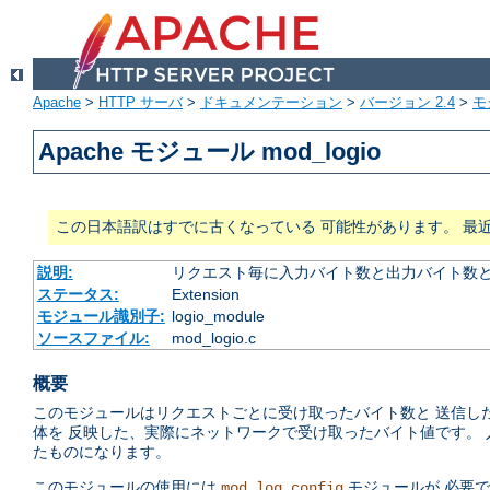
Apache
>
HTTP サーバ
>
ドキュメンテーション
>
バージョン 2.4
>
モ
Apache モジュール mod_logio
この日本語訳はすでに古くなっている 可能性があります。 最
説明:
リクエスト毎に入力バイト数と出力バイト数
ステータス:
Extension
モジュール識別子:
logio_module
ソースファイル:
mod_logio.c
概要
このモジュールはリクエストごとに受け取ったバイト数と 送信し
体を 反映した、実際にネットワークで受け取ったバイト値です。 入力で
たものになります。
このモジュールの使用には
モジュールが 必要
mod_log_config