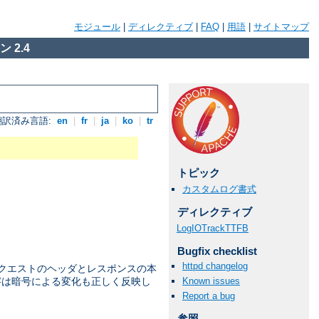
モジュール
|
ディレクティブ
|
FAQ
|
用語
|
サイトマップ
 2.4
翻訳済み言語:
en
|
fr
|
ja
|
ko
|
tr
トピック
カスタムログ書式
ディレクティブ
LogIOTrackTTFB
Bugfix checklist
httpd changelog
リクエストのヘッダとレスポンスの本
Known issues
 数字は暗号による変化も正しく反映し
Report a bug
参照