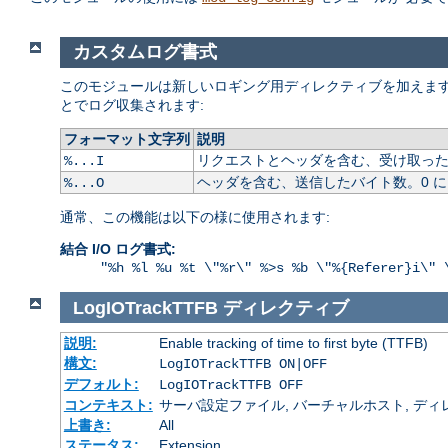
カスタムログ書式
このモジュールは新しいロギング用ディレクティブを加えます
とでログ収集されます:
フォーマット文字列
説明
リクエストとヘッダを含む、受け取ったバ
%...I
ヘッダを含む、送信したバイト数。0 
%...O
通常、この機能は以下の様に使用されます:
結合 I/O ログ書式:
"%h %l %u %t \"%r\" %>s %b \"%{Referer}i\" 
LogIOTrackTTFB
ディレクティブ
説明:
Enable tracking of time to first byte (TTFB)
構文:
LogIOTrackTTFB ON|OFF
デフォルト:
LogIOTrackTTFB OFF
コンテキスト:
サーバ設定ファイル, バーチャルホスト, ディレクトリ
上書き:
All
ステータス:
Extension