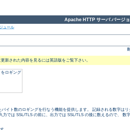
Apache HTTP サーバ バージョン
ジュール
近更新された内容を見るには英語版をご覧下さい。
とをロギング
たバイト数のロギングを行なう機能を提供します。 記録される数字は
は SSL/TLS の前に、出力では SSL/TLS の後に数えるので、
です。