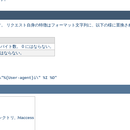
。 リクエスト自身の特徴はフォーマット文字列に、以下の様に置換され
イト数。 0 にはならない。
にはならない。
\"%{User-agent}i\" %I %O"
, .htaccess