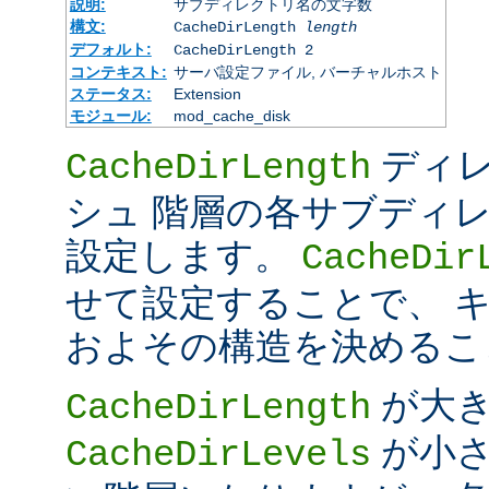
説明:
サブディレクトリ名の文字数
構文:
CacheDirLength
length
デフォルト:
CacheDirLength 2
コンテキスト:
サーバ設定ファイル, バーチャルホスト
ステータス:
Extension
モジュール:
mod_cache_disk
ディレ
CacheDirLength
シュ 階層の各サブディ
設定します。
CacheDir
せて設定することで、 
およその構造を決めるこ
が大
CacheDirLength
が小さ
CacheDirLevels