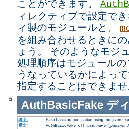
ことができます。
AuthB
ィレクティブで設定でき
ィ製のモジュールと、
m
を組み合わせるときにの
ょう。 そのようなモジ
処理順序はモジュールの
うなっているかによって
指定することはできませ
AuthBasicFake
デ
説明:
Fake basic authentication using the given e
構文:
AuthBasicFake off|
username
[
password