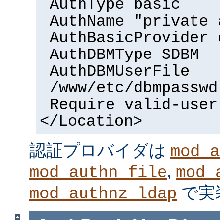
AuthType basic
AuthName "private 
AuthBasicProvider 
AuthDBMType SDBM
AuthDBMUserFile
/www/etc/dbmpasswd
Require valid-user
</Location>
認証プロバイダは
mod_a
,
mod_authn_file
mod_
で実
mod_authnz_ldap