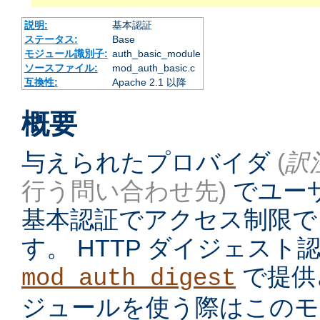
説明:
基本認証
ステータス:
Base
モジュール識別子:
auth_basic_module
ソースファイル:
mod_auth_basic.c
互換性:
Apache 2.1 以降
概要
与えられたプロバイダ
(
訳
行う問い合わせ先)
でユーザ
基本認証でアクセス制限で
す。 HTTP ダイジェス
で提供
mod_auth_digest
ジュールを使う際はこのモ